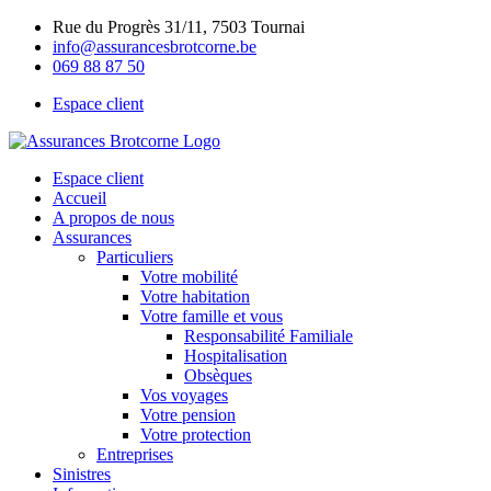
Skip
Rue du Progrès 31/11, 7503 Tournai
to
info@assurancesbrotcorne.be
content
069 88 87 50
Espace client
Espace client
Accueil
A propos de nous
Assurances
Particuliers
Votre mobilité
Votre habitation
Votre famille et vous
Responsabilité Familiale
Hospitalisation
Obsèques
Vos voyages
Votre pension
Votre protection
Entreprises
Sinistres